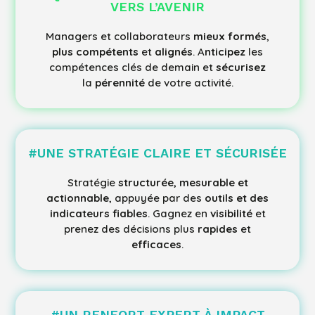
VERS L’AVENIR
Managers et collaborateurs
mieux formés
,
plus compétents
et
alignés
. A
nticipez
les
compétences clés de demain et
sécurisez
la
pérennité
de votre activité.
#
UNE STRATÉGIE CLAIRE ET SÉCURISÉE
Stratégie
structurée, mesurable et
actionnable
, appuyée par des
outils et des
indicateurs fiables
. Gagnez en
visibilité
et
prenez des décisions plus
rapides
et
efficaces
.
#
UN RENFORT EXPERT À IMPACT