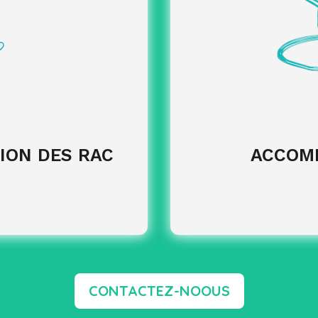
eau de formation avec notre
de la confo
ournisseurs,
Création
d’outils et d
mité des factures
contrôle
des
Homogénéisation
entre vos CFA
échéances
GESTION DES RAC
ION DES RAC
ACCOM
CONTACTEZ-NOOUS