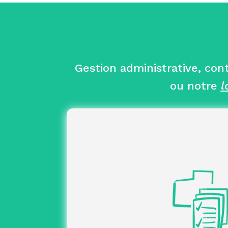
Gestion administrative, cont
ou notre
l
du parcours d’intégration des
Orga
Coordination avec l’ensemble d
(alternants, OPCO, écoles), tout en
opérationnel tout
suivi
des dossiers adm