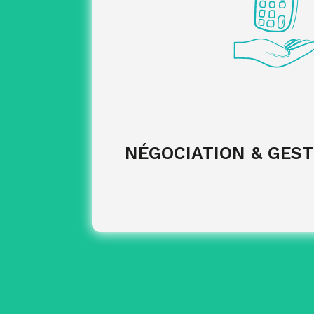
.
simulateur RAC
profil et niv
des bons de commande et
émission
f
de confor
des règles de facturation et 
NÉGOCIATION & GEST