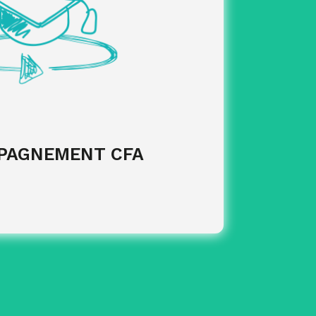
rmité et des obligations légales
Suivi
’indicateurs de pilotage
Mise en place
PAGNEMENT CFA