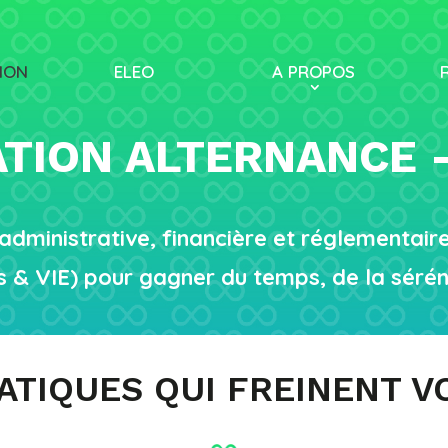
ION
ELEO
A PROPOS
TION ALTERNANCE –
 administrative, financière et réglementair
 & VIE) pour gagner du temps, de la sérénité
TIQUES QUI FREINENT V