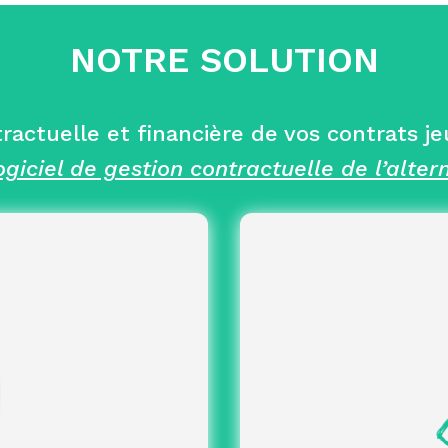
NOTRE SOLUTION
ractuelle et financière de vos contrats j
ogiciel de gestion contractuelle de l’alter
nisation et pilotage
structuré 
jeunes talents
de la communauté d’alt
es parties prenantes
l’expéri
 garantissant le respect du
pour simplifier le suivi e
cadre contractuel et légal
inistratifs et
Gestion
au long du contrat