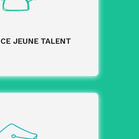
NCE JEUNE TALENT
ructuration du CFA
Accompagnement
inistratives et réglementaires
Appui
s et de la gouvernance
Construction
onnels et les financeurs
Coordination