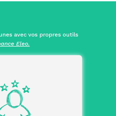
eunes avec vos propres outils
nance Eleo.
et centralisé
Parcours d’intégration
ernants et de tuteurs afin
Animation
ence tout au long du parcours
fluidifier
de
t la communication
Plateforme dédiée