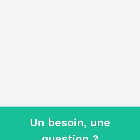
Spécialisée dans la
réglementation
,
elle accompagne des entreprises
de
toutes tailles et de secteurs
variés
dans la construction de
leur
politique de formation,
l’optimisation de leurs
financements
, ainsi que dans la mise
en place de systèmes
de suivi qualité
pour leurs activités de formation
.
Un besoin, une
question ?