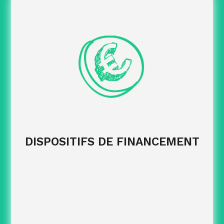
mobilisables en lien
Identifier les dispositifs
avec votre secteur, vos besoins et votre OPCO.
avec les financeurs
Structurer les échanges
pour sécuriser vos demandes.
en
Optimiser les enveloppes disponibles
fonction de vos objectifs RH et formation.
sur les volets
Fiabiliser les dossiers
conformité, complétude et respect des délais.
DISPOSITIFS DE FINANCEMENT