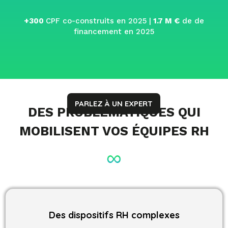
+300
CPF co-construits en 2025 |
1.7 M €
de de
financement en 2025
PARLEZ À UN EXPERT
DES PROBLÉMATIQUES QUI
MOBILISENT VOS ÉQUIPES RH
Des dispositifs RH complexes