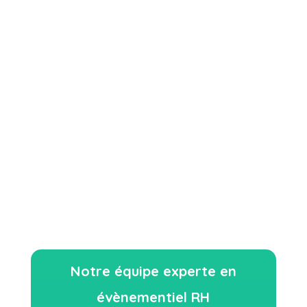
Karine aime faire
grandir les projets
et les
individus dans un cadre dynamique, positif
et de confiance !
Forte de plus de
15 ans d’expérience
dans
l’organisation d’événements
professionnels
, elle vous accompagne et
vous conseille,
en France comme à
l’international.
Notre équipe experte en
évènementiel RH