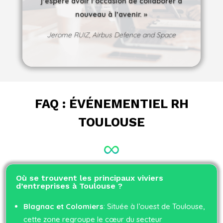
j’espère avoir l’occasion de collaborer à
nouveau à l’avenir. »
Jerome RUIZ, Airbus Defence and Space
FAQ :
É
VÉNEMENTIEL RH
TOULOUSE
Où se trouvent les principaux viviers
d’entreprises à Toulouse ?
Blagnac et Colomiers
: Située à l’ouest de Toulouse,
cette zone regroupe le cœur du secteur