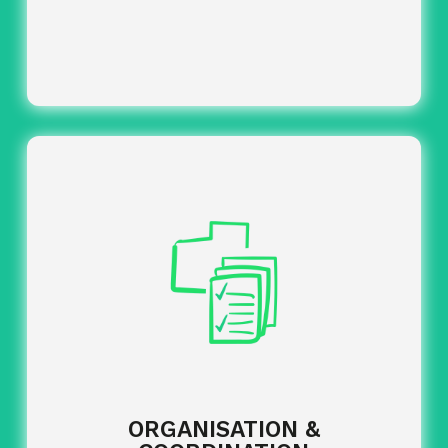
: déploiement de
Conseil et stratégie RH
dispositifs adaptés (ingénierie pédagogique,
ateliers sur mesure, formations, coaching, tables
rondes…).
Sélection de prestataires adaptés :
identification des partenaires en cohérence avec
vos besoins (lieu, hébergement, transport,
restauration, animations, fournitures…).
: gestion des
Pilotage du projet
négociations, contractualisation et suivi des
prestations pour garantir la qualité et la maîtrise
du projet.
Accompagnement des parties prenantes :
suivi des clients, participants et intervenants tout
ORGANISATION &
au long de l’événement.