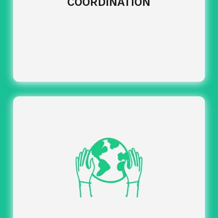
COORDINATION
organisation et
Gestion des inscriptions :
suivi des inscriptions pour une expérience fluide et
structurée.
:
Gestion des voyages et déplacements
organisation complète des trajets avec
recherche, réservation et titres de transport, en
France comme à l’international.
:
Accompagnement administratif
assistance dans les démarches liées à l’obtention
des visas.
:
Information et suivi des voyageurs