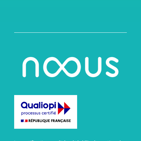
humaines
. »