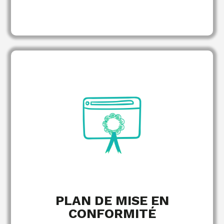
constatés, avec
Restitution claire des écarts
preuves à l'appui.
pour corriger
Recommandations priorisées
chaque non-conformité.
de mise en conformité avec
Feuille de route
échéances.
EN SAVOIR PLUS
PLAN DE MISE EN
CONFORMITÉ