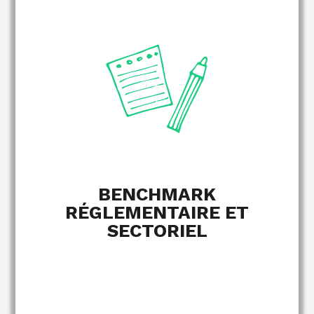
avec les
Comparaison de vos pratiques
référentiels réglementaires en vigueur.
par rapport aux
Identification des écarts
standards de votre secteur.
EN SAVOIR PLUS
BENCHMARK
RÉGLEMENTAIRE ET
SECTORIEL