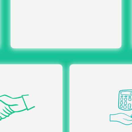
mise en
Organisation des inscriptions :
place et suivi des inscriptions pour une
expérience fluide.
s parties prenantes :
Gestion centralisée d
 pour faciliter les échanges
prise en charge des devi
entre tous les intervenants.
formalités 
eil des participants :
Suivi des achats 
antir une expérience fluide
traitement des comma
dès leur arrivée.
fournisseurs dan
rganisation sur site :
suivi et ajustement
Pilotag