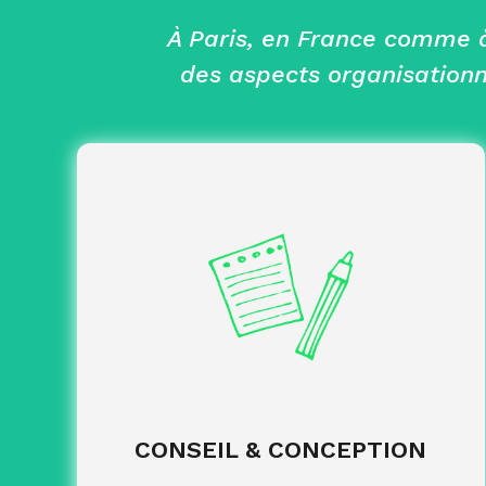
À Paris, en France comme à 
des aspects organisationn
échange et
Analyse de vos attentes :
compréhension de vos besoins pour bien
cadrer votre projet.
définition
Construction de l’événement :
d’un format cohérent avec vos objectifs et
votre organisation.
coordination
Mise en place du projet :
des équipes, des moyens logistiques et des
aspects techniques.
CONSEIL & CONCEPTION
Création de l’identité de l’événement :