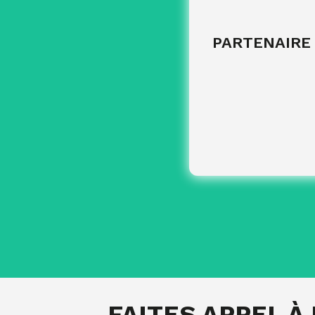
suivi des présences 
PARTENAIRE
Animat
accompagnement des a
FAITES APPEL À