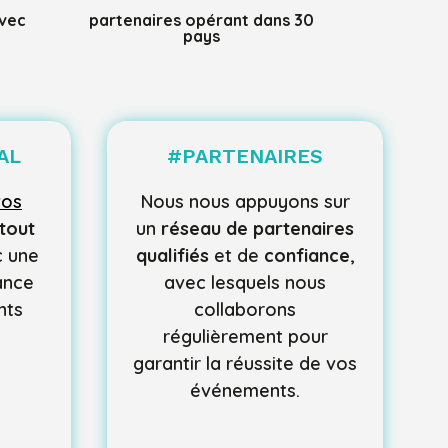
avec
partenaires opérant dans 30
pays
AL
#
PARTENAIRES
vos
Nous nous appuyons sur
tout
un
réseau de partenaires
c une
qualifiés
et de
confiance
,
tance
avec lesquels nous
nts
collaborons
régulièrement pour
garantir la réussite de vos
événements.