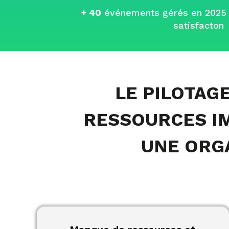
+ 40
événements gérés en 2025
satisfacton
LE PILOTAG
RESSOURCES I
UNE ORGA