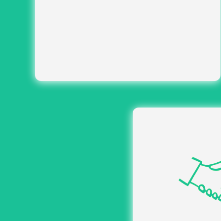
valorisation de votre image, vos valeurs et
mise en place d’une communication adaptée
pour engager vos collaborateurs.
déploiement de
Accompagnement RH :
solutions adaptées (formations, ateliers,
coaching, temps d’échange…).
point
Coordination de
de contact unique
prise en charge
Accu
personnalisée pour gar
gestion des badges,
O