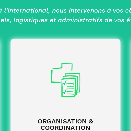
l’international, nous intervenons à vos c
els, logistiques et administratifs de vos 
sélection
Identification des prestataires :
de partenaires adaptés à votre événement
(lieu, hébergement, transport, restauration,
animations, équipements…).
suivi des échanges,
Gestion du projet :
accords et du bon déroulement des
prestations.
accompagnement
Suivi des participants :
des clients, intervenants et équipes tout au
ORGANISATION &
long de l’événement.
COORDINATION