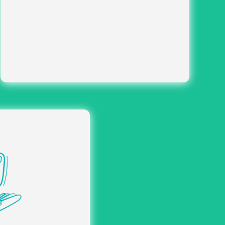
conseils pratiques) pour faciliter chaque
déplacement.
e vos documents :
s, factures, contrats et
liées aux déplacements.
et des paiements :
ndes et règlement des
s le respect des délais.
e des dépenses :