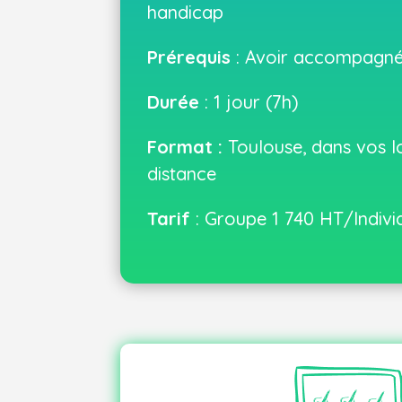
handicap
Prérequis
: Avoir accompagné
Durée
: 1 jour (7h)
Format :
Toulouse, dans vos l
distance
Tarif
: Groupe 1 740 HT/Indivi
, vous recevez par e-mail une
Une fo
:
dématérialisés
ainsi que les 