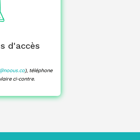
, feuille de présence et
attestation.
sions interentreprises
dagogiques,
confirmées
is d'accès
oche vous sera proposé.
o@noous.co
), téléphone
ulaire ci-contre.