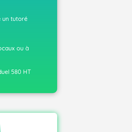
 un tutoré
ocaux ou à
duel 580 HT
is l’inscription validée
documents
confirmation