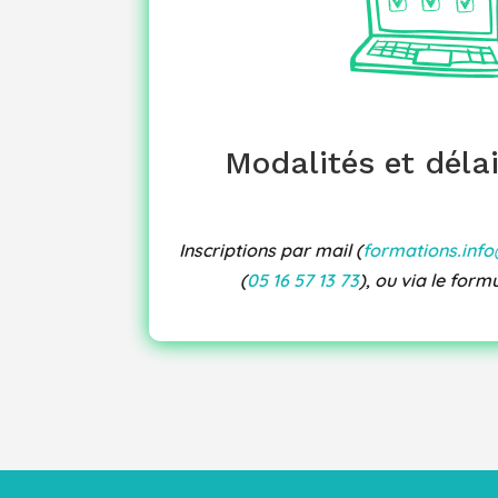
convention, convocation, facture
2 inscriptions
: Maintenues dès
Ses
. En cas d’annulation pour raisons pé
Modalités et déla
un report sur la session la plus pr
Inscriptions par mail (
formations.inf
(
05 16 57 13 73
), ou via le form