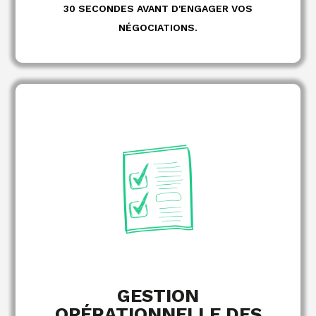
30 SECONDES AVANT D'ENGAGER VOS
NÉGOCIATIONS.
des bons de
émission
fournisseurs,
Création
de conformité des factures
contrôle
commande et
des paiements dans les délais
Organisation
comptable via le mandat d'achat
centralisation
et
EN SAVOIR PLUS
GESTION
OPÉRATIONNELLE DES