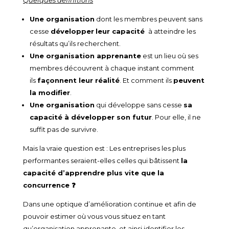
Quelques définitions
Une organisation
dont les membres peuvent sans
cesse
développer
leur capacité
à atteindre les
résultats qu’ils recherchent.
Une organisation apprenante
est un lieu où ses
membres découvrent à chaque instant comment
ils
façonnent leur réalité
. Et comment ils
peuvent
la modifier
.
Une organisation
qui développe sans cesse
sa
capacité à développer son futur
. Pour elle, il ne
suffit pas de survivre.
Mais la vraie question est : Les entreprises les plus
performantes se
raient-elles celles qui bâtissent
la
capacité d’apprendre plus vite que la
concurrence ❓
Dans une optique d’amélioration continue et afin de
pouvoir estimer où vous vous situez en tant
qu’organisation apprenante, et ainsi identifier les