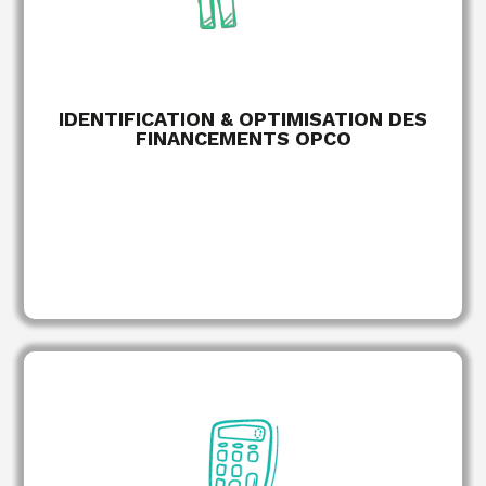
de financement
Articulation des dispositifs
selon vos priorités RH et votre plan de
développement des compétences.
IDENTIFICATION & OPTIMISATION DES
FINANCEMENTS OPCO
EN SAVOIR PLUS
de prise en charge
Constitution des dossiers
: centralisation des pièces, collecte des données et
rédaction des argumentaires.
: complétude
Sécurisation de la conformité
des dossiers, respect des formalismes attendus et