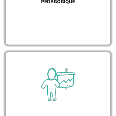
PÉDAGOGIQUE
par des consultants formateurs
Animation
expérimentés
des échanges et des interactions
Stimulation
entre les participants
de l’animation au rythme du
Adaptation
groupe
EN SAVOIR PLUS