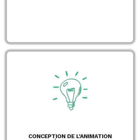
pédagogique
Structuration du déroulé
pédagogiques actives
Choix de méthodes
interactives
Conception d’activités
cas
et
Intégration de mises en situation
pratiques
EN SAVOIR PLUS
CONCEPTION DE L’ANIMATION