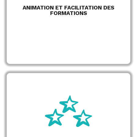
ANIMATION ET FACILITATION DES
FORMATIONS
des apprenants
de l’engagement
Evaluation
participants
Recueil des retours
pédagogique
Analyse de l’efficacité
d’animation
Ajustement des pratiques