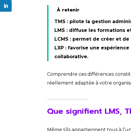
À retenir
TMS
: pilote la gestion admini
LMS
: diffuse les formations e
LCMS
: permet de créer et de
LXP
: favorise une expérience
collaborative.
Comprendre ces différences constit
réellement adaptée à votre organisa
Que signifient LMS, 
Même s’ils appartiennent tous à l’univ