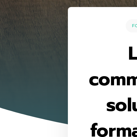
F
comm
sol
forma