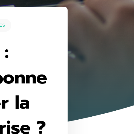
ES
:
bonne
r la
rise ?