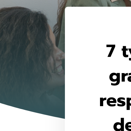
7 
gr
res
de