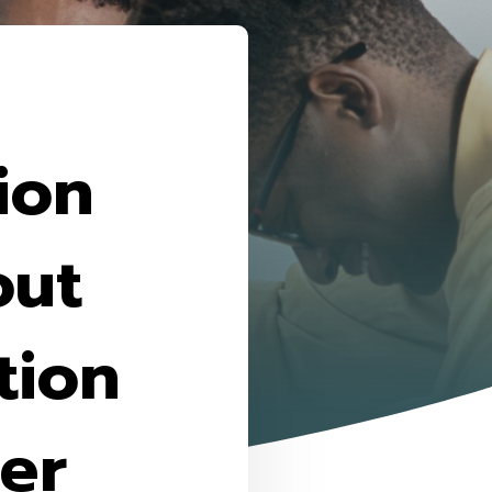
ion
out
tion
ser