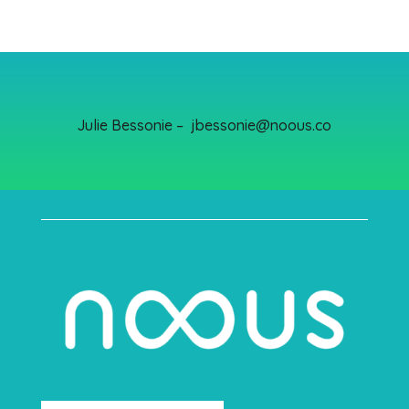
Julie Bessonie – jbessonie@noous.co